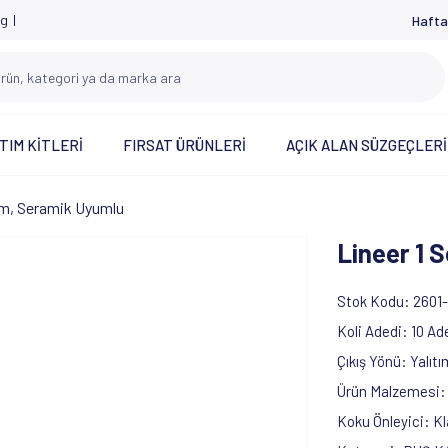
og
Hafta
TIM KİTLERİ
FIRSAT ÜRÜNLERİ
AÇIK ALAN SÜZGEÇLERİ
 cm, Seramik Uyumlu
Lineer 1 
Stok Kodu
2601-
Koli Adedi
10 Ad
Çıkış Yönü
Yalıt
Ürün Malzemesi
Koku Önleyici
Kl