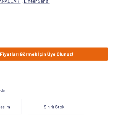
ANALLARI
,
Lineer Serisi
Fiyatları Görmek İçin Üye Olunuz!
kle
eslim
Sınırlı Stok