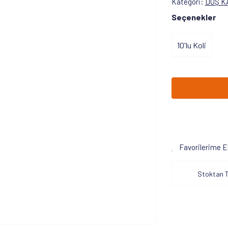
Kategori
DUŞ K
Seçenekler
10'lu Koli
Favorilerime E
Stoktan T