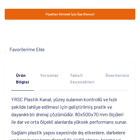
Fiyatları Görmek İçin Üye Olunuz!
Favorilerime Ekle
Ürün
Yorumlar
Taksit
Önerileriniz
Bilgisi
Seçenekleri
YRSC Plastik Kanal, yüzey sularının kontrollü ve hızlı
şekilde tahliye edilmesi için geliştirilmiş pratik ve
dayanıklı bir drenaj çözümüdür. 80x500x70 mm ölçüleri
ile dar ve orta ölçekli alanlarda yüksek performans sunar.
Sağlam plastik yapısı sayesinde dış etkenlere, darbelere
ve korozyona karşı dirençlidir. Hafif olması, taşıma ve