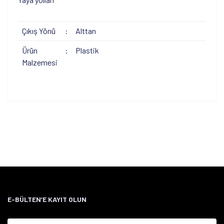
Çıkış Yönü
:
Alttan
Ürün
:
Plastik
Malzemesi
Bu ürünün fiyat bilgisi, resim, ürün açıklamalarında ve diğer
konularda yetersiz gördüğünüz noktaları öneri formunu
Bu ürüne ilk yorumu siz yapın!
kullanarak tarafımıza iletebilirsiniz.
Görüş ve önerileriniz için teşekkür ederiz.
Yorum Yaz
Ürün resmi kalitesiz, bozuk veya görüntülenemiyor.
Ürün açıklamasında eksik bilgiler bulunuyor.
Ürün bilgilerinde hatalar bulunuyor.
Ürün fiyatı diğer sitelerden daha pahalı.
E-BÜLTEN’E KAYIT OLUN
Bu ürüne benzer farklı alternatifler olmalı.